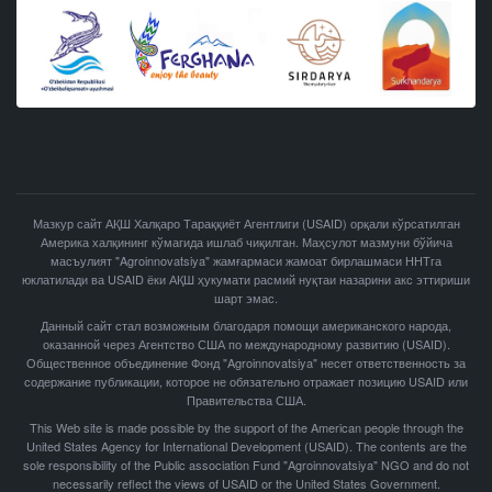
Мазкур сайт АҚШ Халқаро Тараққиёт Агентлиги (USAID) орқали кўрсатилган
Америка халқининг кўмагида ишлаб чиқилган. Маҳсулот мазмуни бўйича
масъулият "Agroinnovatsiya" жамғармаси жамоат бирлашмаси ННТга
юклатилади ва USAID ёки АҚШ ҳукумати расмий нуқтаи назарини акс эттириши
шарт эмас.
Данный сайт стал возможным благодаря помощи американского народа,
оказанной через Агентство США по международному развитию (USAID).
Общественное объединение Фонд "Agroinnovatsiya" несет ответственность за
содержание публикации, которое не обязательно отражает позицию USAID или
Правительства США.
This Web site is made possible by the support of the American people through the
United States Agency for International Development (USAID). The contents are the
sole responsibility of the Public association Fund "Agroinnovatsiya" NGO and do not
necessarily reflect the views of USAID or the United States Government.