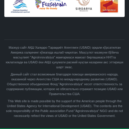
Мазкур сайт АҚШ Халқаро Тараққиёт Агентлиги (USAID) орқали кўрсатилган
Америка халқининг кўмагида ишлаб чиқилган. Маҳсулот мазмуни бўйича
масъулият "Agroinnovatsiya" жамғармаси жамоат бирлашмаси ННТга
юклатилади ва USAID ёки АҚШ ҳукумати расмий нуқтаи назарини акс эттириши
шарт эмас.
Данный сайт стал возможным благодаря помощи американского народа,
оказанной через Агентство США по международному развитию (USAID).
Общественное объединение Фонд "Agroinnovatsiya" несет ответственность за
содержание публикации, которое не обязательно отражает позицию USAID или
Правительства США.
This Web site is made possible by the support of the American people through the
United States Agency for International Development (USAID). The contents are the
sole responsibility of the Public association Fund "Agroinnovatsiya" NGO and do not
necessarily reflect the views of USAID or the United States Government.