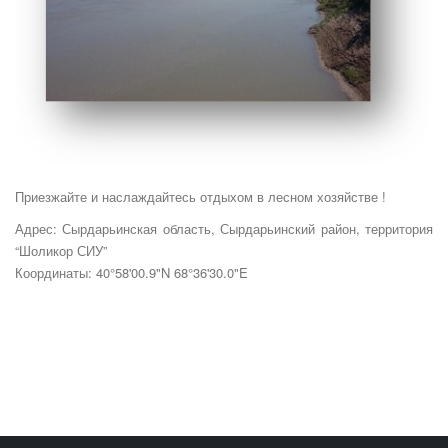
Приезжайте и наслаждайтесь отдыхом в лесном хозяйстве !
Адрес: Сырдарьинская область, Сырдарьинский район, территория
“Шоликор СИУ”
Координаты: 40°58'00.9"N 68°36'30.0"E