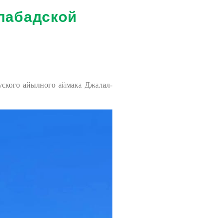
лабадской
уского айылного аймака
Джалал-