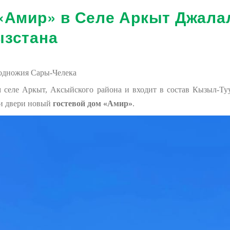
 «Амир» в Селе Аркыт Джала
ызстана
одножия Сары-Челека
 селе Аркыт, Аксыйского района и входит в состав Кызыл-Ту
ои двери новый
гостевой дом «Амир»
.