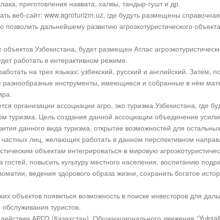
ака, приготовления наввата, халвы, тандыр-гушт и др.
ать веб-сайт: www.agroturizm.uz, где будуть размещены справочн
то позволить дальнейшему развитию агроэкотуристического объект
х объектов Узбекистана, будет размещен Атлас агроэкотуристическ
ет работать в интерактивном режиме.
ботать на трех языках: узбекский, русский и английский. Затем, п
я разнообразные инструменты, имеющиеся и собранные в нём мат
ира.
тся организации ассоциации агро, эко туризма Узбекистана, где б
ом туризма. Цель создания данной ассоциации объединение усилий
ития данного вида туризма, открытие возможностей для остальных
, частных лиц, желающих работать в данном перспективном направ
стическим объектам интегрироваться в мировую агроэкотуристическ
а гостей, повысить культуру местного населения, воспитанию под
оматии, ведения здорового образа жизни, сохранить богатое истор
ских объектов появиться возможность в поиске инвесторов для да
 обслуживания туристов.
действии АРГО (Казахстан), Общенационального движения “Yuksali