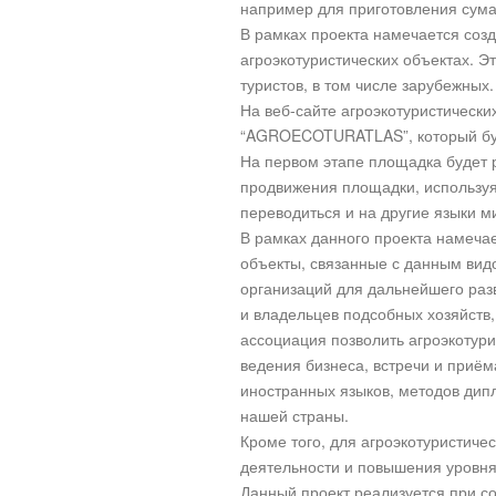
например для приготовления сумал
В рамках проекта намечается созд
агроэкотуристических объектах. Э
туристов, в том числе зарубежных.
На веб-сайте агроэкотуристически
“AGROECOTURATLAS”, который буд
На первом этапе площадка будет ра
продвижения площадки, использу
переводиться и на другие языки м
В рамках данного проекта намечае
объекты, связанные с данным вид
организаций для дальнейшего разв
и владельцев подсобных хозяйств
ассоциация позволить агроэкотури
ведения бизнеса, встречи и приём
иностранных языков, методов дипл
нашей страны.
Кроме того, для агроэкотуристиче
деятельности и повышения уровня
Данный проект реализуется при со