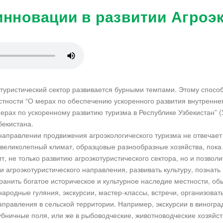
инновации в развитии Агроэ
 туристический сектор развивается бурными темпами. Этому спосо
тности “О мерах по обеспечению ускоренного развития внутреннего
рах по ускоренному развитию туризма в Республике Узбекистан” (У
бекистана.
 направлении продвижения агроэкологического туризма не отвечае
великолепный климат, образцовые разнообразные хозяйства, пока 
т, не только развитию агроэкотуристического сектора, но и позвол
и агроэкотуристического направления, развивать культуру, познать
ранить богатое историческое и культурное наследие местности, об
народные гуляния, экскурсии, мастер-классы, встречи, организов
аправления в сельской территории. Например, экскурсии в виногра
бничные поля, или же в рыбоводческие, животноводческие хозяйст