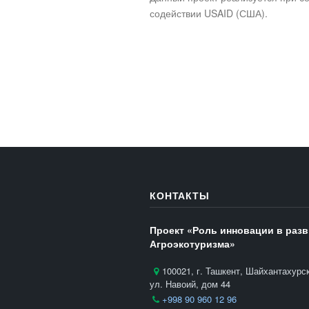
содействии USAID (США).
КОНТАКТЫ
Проект «Роль инновации в раз
Агроэкотуризма»
100021, г. Ташкент, Шайхантахурс
ул. Навоий, дом 44
+998 90 960 12 96