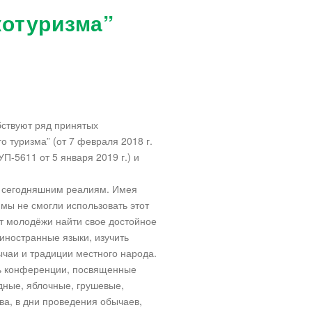
котуризма”
бствуют ряд принятых
 туризма” (от 7 февраля 2018 г.
П-5611 от 5 января 2019 г.) и
т сегодняшним реалиям. Имея
мы не смогли использовать этот
ит молодёжи найти свое достойное
 иностранные языки, изучить
ычаи и традиции местного народа.
ать конференции, посвященные
дные, яблочные, грушевые,
ва, в дни проведения обычаев,