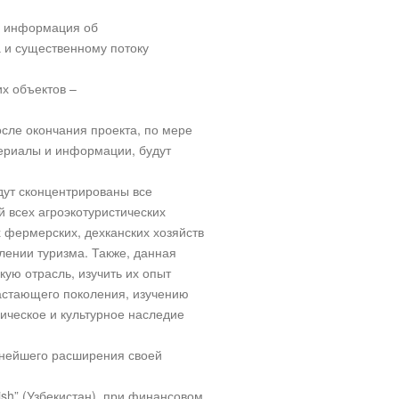
ая информация об
а и существенному потоку
их объектов –
осле окончания проекта, по мере
ериалы и информации, будут
удут сконцентрированы все
 всех агроэкотуристических
 фермерских, дехканских хозяйств
лении туризма. Также, данная
ую отрасль, изучить их опыт
растающего поколения, изучению
ическое и культурное наследие
льнейшего расширения своей
sh” (Узбекистан), при финансовом