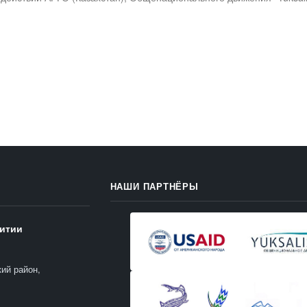
НАШИ ПАРТНЁРЫ
витии
кий район,