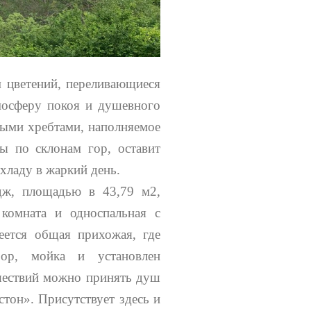
 цветений, переливающиеся
мосферу покоя и душевного
ными хребтами, наполняемое
ы по склонам гор, оставит
охладу в жаркий день.
дж, площадью в 43,79 м2,
комната и односпальная с
ется общая прихожая, где
изор, мойка и установлен
шествий можно принять душ
тон». Присутствует здесь и