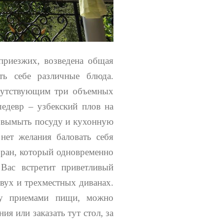
приезжих, возведена общая
ть себе различные блюда.
сутствующим три объемных
шедевр – узбекский плов на
 вымыть посуду и кухонную
нет желания баловать себя
торан, который одновременно
Вас встретит приветливый
двух и трехместных диванах.
ду приемами пищи, можно
ия или заказать тут стол, за