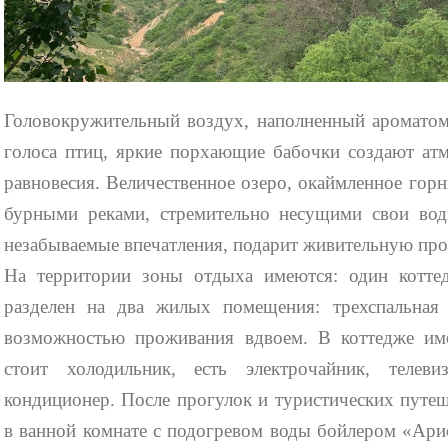
Головокружительный воздух, наполненный ароматом
голоса птиц, яркие порхающие бабочки создают ат
равновесия. Величественное озеро, окаймленное гор
бурными реками, стремительно несущими свои вод
незабываемые впечатления, подарит живительную пр
На территории зоны отдыха имеются: один котте
разделен на два жилых помещения: трехспальная 
возможностью проживания вдвоем. В коттедже име
стоит холодильник, есть электрочайник, телев
кондиционер. После прогулок и туристических путе
в ванной комнате с подогревом воды бойлером «Арис