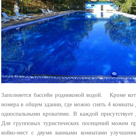
Заполняется бассейн родниковой водой. Кроме кот
номера в общем здании, где можно снять 4 комнаты
односпальными кроватями. В каждой присутствует 
Для групповых туристических посещений можем пр
койко-мест с двумя ванными комнатами улучшенн