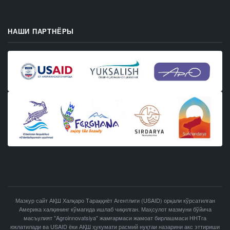
НАШИ ПАРТНЁРЫ
Мазкур сайт АҚШ Халқаро Тараққиёт Агентлиги (USAID) орқали кўрсатилган
Америка халқининг кўмагида ишлаб чиқилган. Маҳсулот мазмуни бўйича
масъулият "Agroinnovatsiya" жамғармаси жамоат бирлашмаси ННТга
юклатилади ва USAID ёки АҚШ ҳукумати расмий нуқтаи назарини акс эттириши