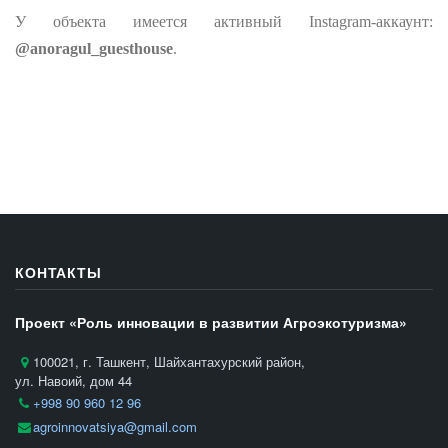
У объекта имеется активный Instagram-аккаунт:
@anoragul_guesthouse
.
КОНТАКТЫ
Проект «Роль инновации в развитии Агроэкотуризма»
100021, г. Ташкент, Шайхантахурский район,
ул. Навоий, дом 44
+998 90 960 12 96
agroinnovatsiya@gmail.com