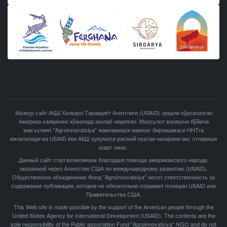
Мазкур сайт АҚШ Халқаро Тараққиёт Агентлиги (USAID) орқали кўрсатилган
Америка халқининг кўмагида ишлаб чиқилган. Маҳсулот мазмуни бўйича
масъулият "Agroinnovatsiya" жамғармаси жамоат бирлашмаси ННТга
юклатилади ва USAID ёки АҚШ ҳукумати расмий нуқтаи назарини акс эттириши
шарт эмас.
Данный сайт стал возможным благодаря помощи американского народа,
оказанной через Агентство США по международному развитию (USAID).
Общественное объединение Фонд "Agroinnovatsiya" несет ответственность за
содержание публикации, которое не обязательно отражает позицию USAID или
Правительства США.
This Web site is made possible by the support of the American people through the
United States Agency for International Development (USAID). The contents are the
sole responsibility of the Public association Fund "Agroinnovatsiya" NGO and do not