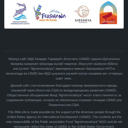
Мазкур сайт АҚШ Халқаро Тараққиёт Агентлиги (USAID) орқали кўрсатилган
Америка халқининг кўмагида ишлаб чиқилган. Маҳсулот мазмуни бўйича
масъулият "Agroinnovatsiya" жамғармаси жамоат бирлашмаси ННТга
юклатилади ва USAID ёки АҚШ ҳукумати расмий нуқтаи назарини акс эттириши
шарт эмас.
Данный сайт стал возможным благодаря помощи американского народа,
оказанной через Агентство США по международному развитию (USAID).
Общественное объединение Фонд "Agroinnovatsiya" несет ответственность за
содержание публикации, которое не обязательно отражает позицию USAID или
Правительства США.
This Web site is made possible by the support of the American people through the
United States Agency for International Development (USAID). The contents are the
sole responsibility of the Public association Fund "Agroinnovatsiya" NGO and do not
necessarily reflect the views of USAID or the United States Government.