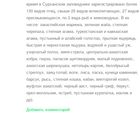
время в Сурханском заповеднике зарегистрировано более
130 видов птиц, свыше 25 видов млекопитающих, 27 видов
пресмыкающихся, по 2 вида рыб и земноводных. В их
числе: закаспийская маринка, зеленая жаба, степная
черепаха, степная агама, туркестанская и кавказская
агама, пустынный и алайский гологлаз, прыткая ящерица,
быстрая и черноглазая ящурка, водяной и ушастый уж,
узорчатый полоз, змея-стрела, центрально-азиатская
кобра, гюрза, паласов щитомордник, малый подковонос,
азиатская широкоушка, нетопырь-карлик, белобрысый
стрелоух, заяц-толай, волк, лиса, ласка, куница каменная,
барсук, рысь, степная кошка, кабан, винторогий козел,
муфлон азиатский, черный аист, черный гриф, беркут,
орел-могильник, ястреб, пустынная куропатка, кеклик и
др).
Добавить комментарий