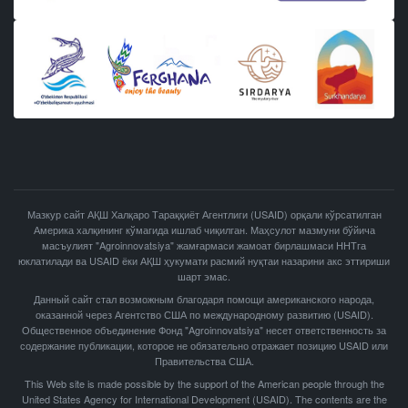
Мазкур сайт АҚШ Халқаро Тараққиёт Агентлиги (USAID) орқали кўрсатилган
Америка халқининг кўмагида ишлаб чиқилган. Маҳсулот мазмуни бўйича
масъулият "Agroinnovatsiya" жамғармаси жамоат бирлашмаси ННТга
юклатилади ва USAID ёки АҚШ ҳукумати расмий нуқтаи назарини акс эттириши
шарт эмас.
Данный сайт стал возможным благодаря помощи американского народа,
оказанной через Агентство США по международному развитию (USAID).
Общественное объединение Фонд "Agroinnovatsiya" несет ответственность за
содержание публикации, которое не обязательно отражает позицию USAID или
Правительства США.
This Web site is made possible by the support of the American people through the
United States Agency for International Development (USAID). The contents are the