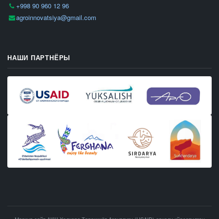
+998 90 960 12 96
agroinnovatsiya@gmail.com
НАШИ ПАРТНЁРЫ
Мазкур сайт АҚШ Халқаро Тараққиёт Агентлиги (USAID) орқали кўрсатилган