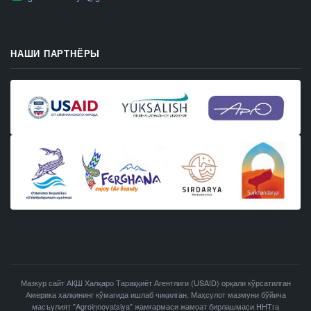
НАШИ ПАРТНЁРЫ
Мазкур сайт АҚШ Халқаро Тараққиёт Агентлиги (USAID) орқали кўрсатилган
Америка халқининг кўмагида ишлаб чиқилган. Маҳсулот мазмуни бўйича
масъулият "Agroinnovatsiya" жамғармаси жамоат бирлашмаси ННТга