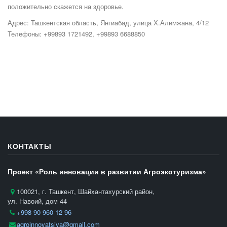
положительно скажется на здоровье.
Адрес: Ташкентская область, Янгиабад, улица Х.Алимжана, 4/12
Телефоны: +99893 1721492, +99893 6688850
КОНТАКТЫ
Проект «Роль инновации в развитии Агроэкотуризма»
100021, г. Ташкент, Шайхантахурский район,
ул. Навоий, дом 44
+998 90 960 12 96
agroinnovatsiya@gmail.com