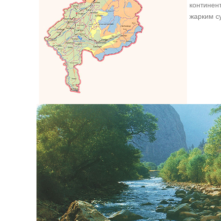
континен
жарким с