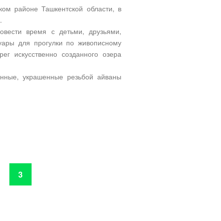
ом районе Ташкентской области, в
.
овести время с детьми, друзьями,
уары для прогулки по живописному
ег искусственно созданного озера
янные, украшенные резьбой айваны
3