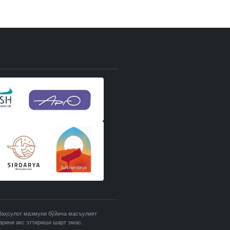
 Маҳсулот мазмуни бўйича масъулият
арини акс эттириши шарт эмас.