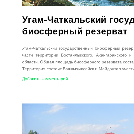
Угам-Чаткальский госу
биосферный резерват
Угам-Чаткальский государственный биосферный резерв
части территории Бостанлыкского, Ахангаранского и
области. Общая площадь биосферного резервата состав
Территория состоит Башкызылсайск и Майдонтал участк
Добавить комментарий