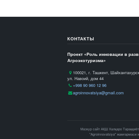
КОНТАКТЫ
Проект «Роль инновации в раз
Агроэкотуризма»
100021, г. Ташкент, Шайхантахурс
ул. Навоий, дом 44
+998 90 960 12 96
agroinnovatsiya@gmail.com
Мазкур сайт АҚШ Халқаро Тараққиёт
"Agroinnovatsiya" жамғармаси