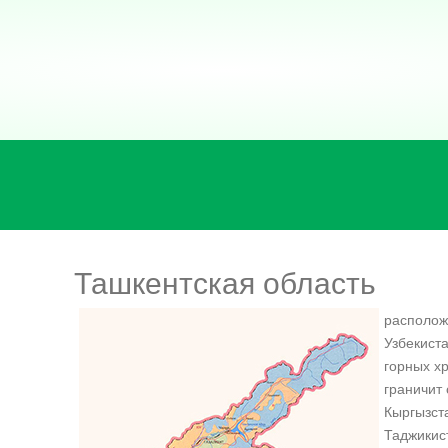
Ташкентская область
располож
Узбекист
горных х
граничит 
Кыргызст
Таджикис