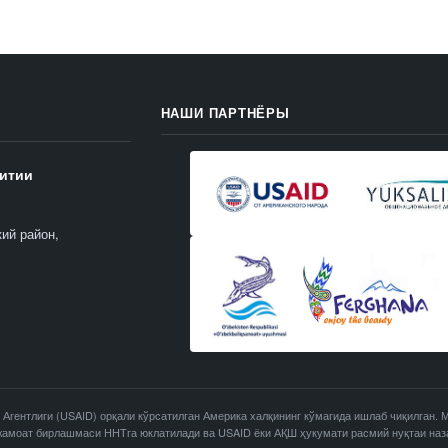
НАШИ ПАРТНЁРЫ
витии
кий район,
 Агентлиги (USAID) орқали кўрсатилган Америка халқининг кўмагида ишлаб чиқилган.
 жамоат бирлашмаси ННТга юклатилади ва USAID ёки АҚШ ҳукумати расмий нуқтаи наз